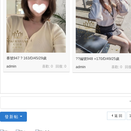
番號947 ? 163/D/45/29歲
??編號948 ⭐170/D/49/25歲
admin
喜歡: 0 回復:
0
admin
喜歡: 0 回
返 回
1
發新帖