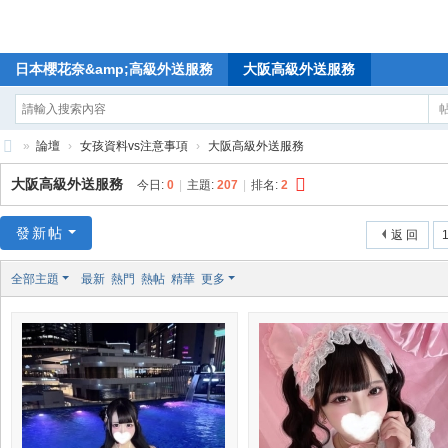
日本櫻花奈&amp;高級外送服務
大阪高級外送服務
»
論壇
›
女孩資料vs注意事項
›
大阪高級外送服務
🥇
大阪高級外送服務
今日:
0
|
主題:
207
|
排名:
2
日
本
發新帖
返 回
1
櫻
全部主題
最新
熱門
熱帖
精華
更多
花
奈
高
級
外
送