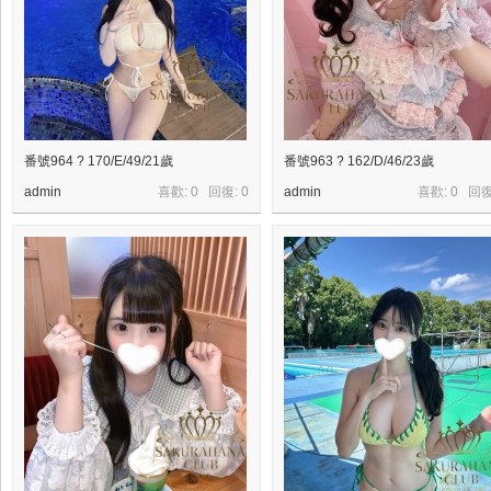
上
門
服
務
【
番號964 ? 170/E/49/21歲
番號963 ? 162/D/46/23歲
東
admin
喜歡: 0 回復:
0
admin
喜歡: 0 回
京
|
大
阪
】
Gl
ee
zy
：