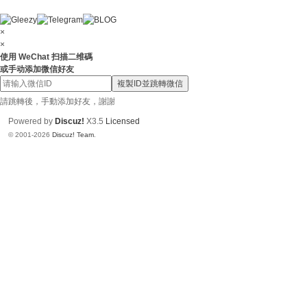
上
門
×
×
服
使用 WeChat 扫描二维碼
或手动添加微信好友
務
複製ID並跳轉微信
【
請跳轉後，手動添加好友，謝謝
東
Powered by
Discuz!
X3.5
Licensed
京
© 2001-2026
Discuz! Team
.
|
大
阪
】
Gl
ee
zy
：