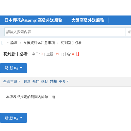
日本櫻花奈&amp;高級外送服務
大阪高級外送服務
»
論壇
›
女孩資料vs注意事項
›
初到新手必看
🥇
初到新手必看
今日:
0
|
主題:
39
|
排名:
4
日
本
發新帖
櫻
全部主題
最新
熱門
熱帖
精華
更多
花
奈
本版塊或指定的範圍內尚無主題
高
級
發新帖
外
送