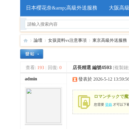
日本櫻花奈&amp;高級外送服務
大阪高
論壇
女孩資料vs注意事項
東京高級外送服務
🥇
»
›
›
›
查看:
193
|
回復:
0
店長精選 編號4593
[複製鏈
admin
發表於 2026-5-12 13:59:5
ロマンチックで魔
您需要
登錄
才可以下
日