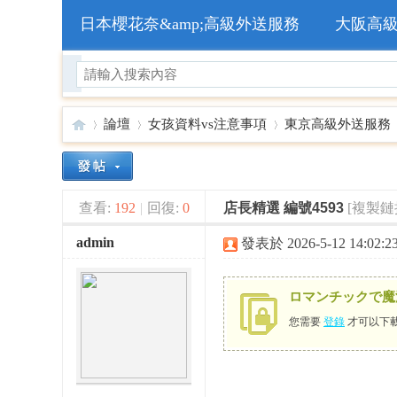
日本櫻花奈&amp;高級外送服務
大阪高
論壇
女孩資料vs注意事項
東京高級外送服務
🥇
»
›
›
›
查看:
192
|
回復:
0
店長精選 編號4593
[複製鏈
admin
發表於 2026-5-12 14:02:2
ロマンチックで魔
您需要
登錄
才可以下
日