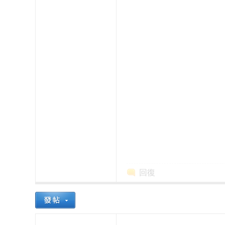
本
回復
櫻