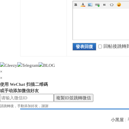
花
回帖後跳轉
發表回復
×
×
使用 WeChat 扫描二维碼
或手动添加微信好友
奈
複製ID並跳轉微信
請跳轉後，手動添加好友，謝謝
小黑屋
|