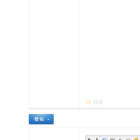
本
回復
櫻