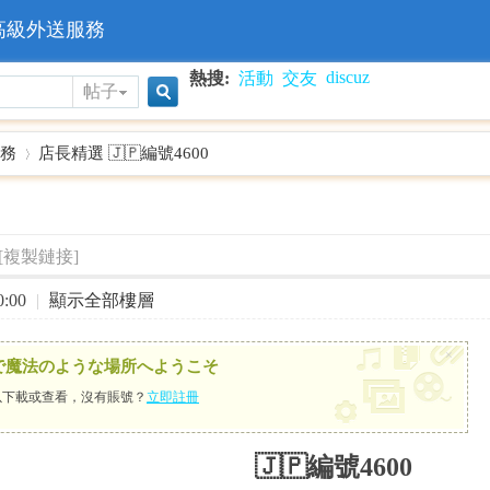
高級外送服務
discuz
熱搜:
活動
交友
帖子
搜
務
店長精選 🇯🇵編號4600
索
›
[複製鏈接]
:00
|
顯示全部樓層
×
で魔法のような場所へようこそ
下載或查看，沒有賬號？
立即註冊
🇯🇵編號4600