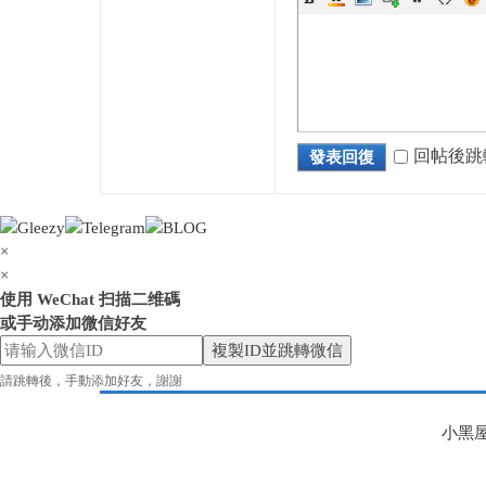
花
回帖後跳
發表回復
×
×
使用 WeChat 扫描二维碼
或手动添加微信好友
複製ID並跳轉微信
奈
請跳轉後，手動添加好友，謝謝
小黑