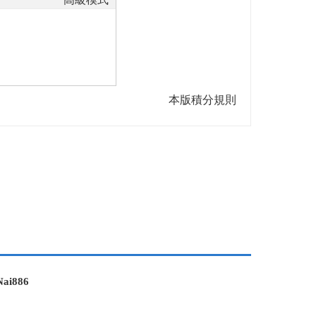
本版積分規則
i886