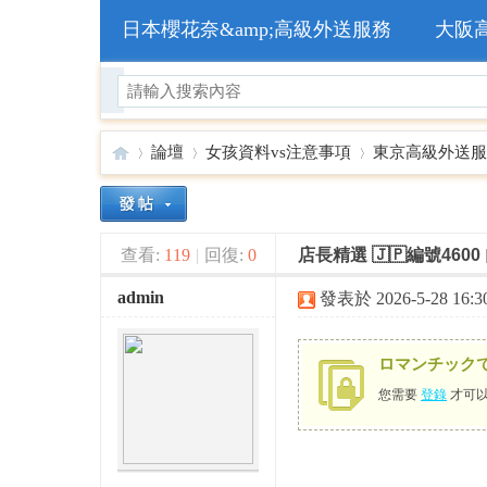
日本櫻花奈&amp;高級外送服務
大阪
論壇
女孩資料vs注意事項
東京高級外送服
🥇
»
›
›
查看:
119
|
回復:
0
店長精選 🇯🇵編號4600
admin
發表於 2026-5-28 16:30
ロマンチック
您需要
登錄
才可以
日