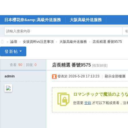
日本櫻花奈&amp;高級外送服務
大阪高級外送服務
»
論壇
›
女孩資料vs注意事項
›
大阪高級外送服務
›
店長精選 番號9575
🥇
發新帖
日
店長精選 番號9575
查看:
90
|
回復:
0
[複製鏈接]
本
櫻
admin
發表於 2026-5-28 17:13:23
|
顯示全部樓層
花
奈
ロマンチックで魔法のよう
高
您需要
登錄
才可以下載或查看，沒
級
外
送