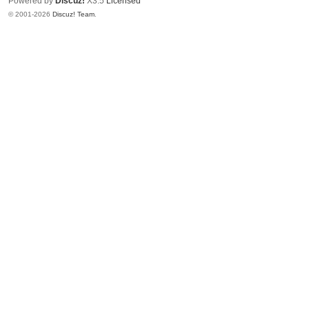
Powered by
Discuz!
X3.5
Licensed
© 2001-2026
Discuz! Team
.