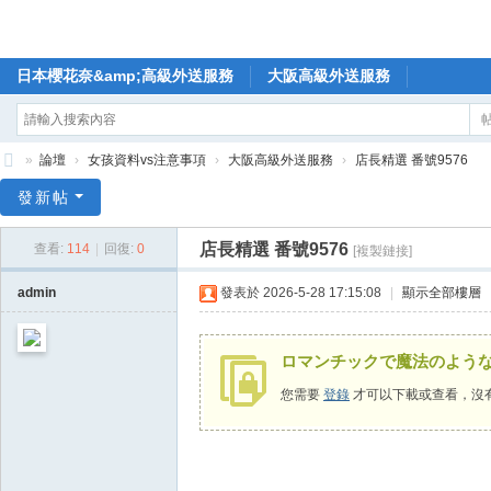
日本櫻花奈&amp;高級外送服務
大阪高級外送服務
»
論壇
›
女孩資料vs注意事項
›
大阪高級外送服務
›
店長精選 番號9576
🥇
發新帖
日
店長精選 番號9576
查看:
114
|
回復:
0
[複製鏈接]
本
櫻
admin
發表於 2026-5-28 17:15:08
|
顯示全部樓層
花
奈
ロマンチックで魔法のよう
高
您需要
登錄
才可以下載或查看，沒
級
外
送