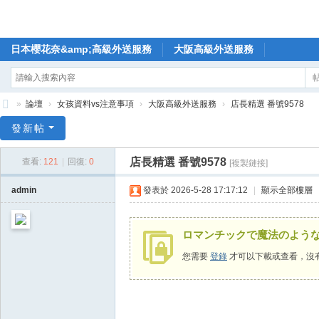
日本櫻花奈&amp;高級外送服務
大阪高級外送服務
»
論壇
›
女孩資料vs注意事項
›
大阪高級外送服務
›
店長精選 番號9578
🥇
發新帖
日
店長精選 番號9578
查看:
121
|
回復:
0
[複製鏈接]
本
櫻
admin
發表於 2026-5-28 17:17:12
|
顯示全部樓層
花
奈
ロマンチックで魔法のよう
高
您需要
登錄
才可以下載或查看，沒
級
外
送