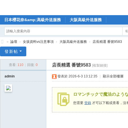
日本櫻花奈&amp;高級外送服務
大阪高級外送服務
»
論壇
›
女孩資料vs注意事項
›
大阪高級外送服務
›
店長精選 番號9583
🥇
發新帖
日
店長精選 番號9583
查看:
110
|
回復:
0
[複製鏈接]
本
櫻
admin
發表於 2026-6-3 13:12:35
|
顯示全部樓層
花
奈
ロマンチックで魔法のよう
高
您需要
登錄
才可以下載或查看，沒
級
外
送