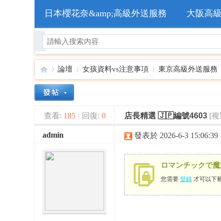
日本櫻花奈&amp;高級外送服務
大阪高
論壇
女孩資料vs注意事項
東京高級外送服務
🥇
»
›
›
›
查看:
185
|
回復:
0
店長精選 🇯🇵編號4603
[
admin
發表於 2026-6-3 15:06:39
ロマンチックで魔
您需要
登錄
才可以下
日