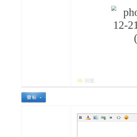
花
回復
奈