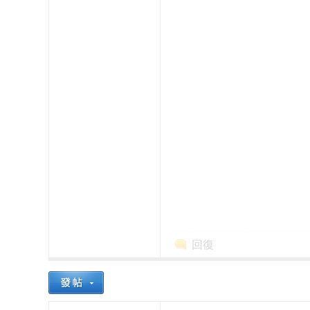
本
回復
櫻