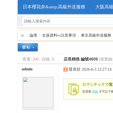
日本櫻花奈&amp;高級外送服務
大阪高
論壇
女孩資料vs注意事項
東京高級外送服務
🥇
»
›
›
›
查看:
209
|
回復:
0
店長精推 編號4609
[複製鏈
admin
發表於 2026-6-3 22:27:14
ロマンチックで魔
您需要
登錄
才可以下
日