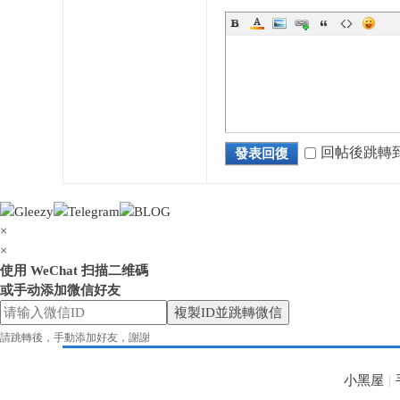
花
回帖後跳轉
發表回復
×
×
使用 WeChat 扫描二维碼
或手动添加微信好友
奈
複製ID並跳轉微信
請跳轉後，手動添加好友，謝謝
小黑屋
|