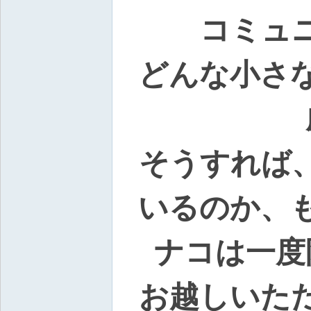
上
コミュ
門
服
どんな小さ
務
【
東
京
そうすれば
|
大
阪
いるのか、
】
Gl
ナコは一度
ee
zy
お越しいた
：