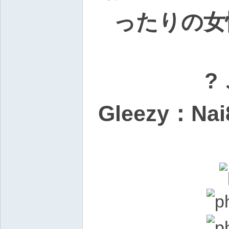
N
ったりの女
ai
88
6
?
Gleezy：Na