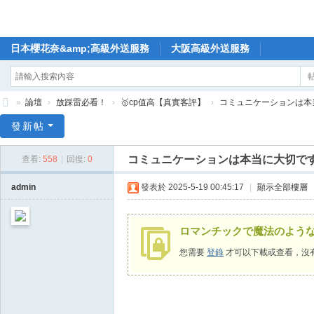
日本櫻花奈&amp;高級外送服務
大阪高級外送服務
»
論壇
›
放踩雷必看！
›
🥇cp值高【真實客評】
›
コミュニケーションは本当に
🥇
發新帖
日
コミュニケーションは本当に大切で
查看:
558
|
回復:
0
本
櫻
admin
發表於 2025-5-19 00:45:17
|
顯示全部樓層
花
奈
ロマンチックで魔法のよう
高
您需要
登錄
才可以下載或查看，沒
級
外
送