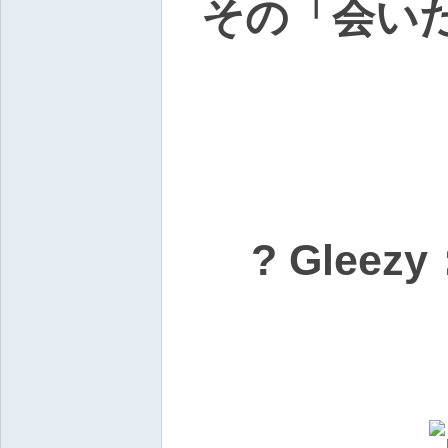
その「会い
? Gleez