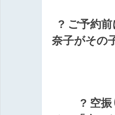
N
ai
88
? ご予約
6
奈子がその
? 空