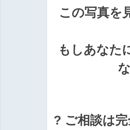
上
この写真を
門
服
務
【
もしあなた
東
京
な
|
大
阪
】
Gl
ee
zy
? ご相談は
：