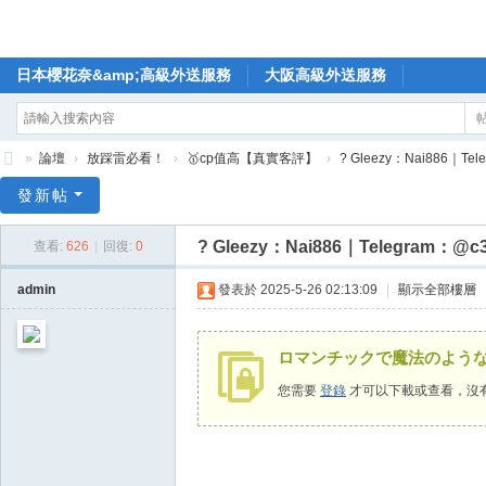
日本櫻花奈&amp;高級外送服務
大阪高級外送服務
»
論壇
›
放踩雷必看！
›
🥇cp值高【真實客評】
›
? Gleezy：Nai886｜Tel
🥇
發新帖
日
? Gleezy：Nai886｜Telegram：@c
查看:
626
|
回復:
0
本
櫻
admin
發表於 2025-5-26 02:13:09
|
顯示全部樓層
花
奈
ロマンチックで魔法のよう
高
您需要
登錄
才可以下載或查看，沒
級
外
送