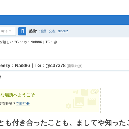
熱搜:
活動
交友
discuz
帖子
搜
い ?Gleezy：Nai886｜TG：@ ...
索
y：Nai886｜TG：@c37378
[複製鏈接]
層
×
うな場所へようこそ
沒有賬號？
立即註冊
とも付き合ったことも、ましてや知った