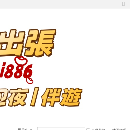
切
換
到
窄
版