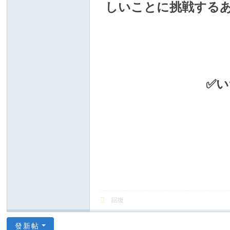
しいことに挑戦する
上
門
服
務
【
✅い
東
京
|
大
阪
】
Gl
ee
回復
zy
：
發新帖