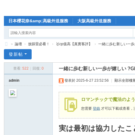
日本櫻花奈&amp;高級外送服務
大阪高級外送服務
»
論壇
›
放踩雷必看！
›
🥇cp值高【真實客評】
›
一緒に歩む新しい一歩が嬉し
🥇
發新帖
日
一緒に歩む新しい一歩が嬉しい ?Gleez
查看:
522
|
回復:
0
本
櫻
admin
發表於 2025-6-27 23:52:56
|
顯示全部樓
花
奈
ロマンチックで魔法のよ
高
您需要
登錄
才可以下載或查看，
級
外
実は最初は協力したこ
送