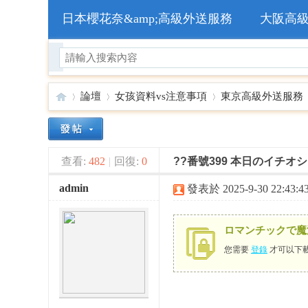
日本櫻花奈&amp;高級外送服務
大阪高
論壇
女孩資料vs注意事項
東京高級外送服務
🥇
»
›
›
›
查看:
482
|
回復:
0
??番號399 本日のイチオシ
admin
發表於 2025-9-30 22:43:4
ロマンチックで魔
您需要
登錄
才可以下
日