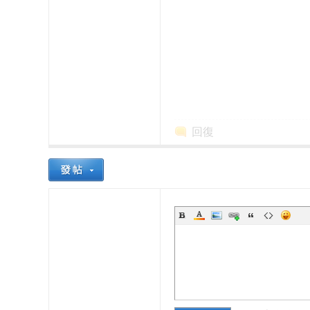
本
回復
櫻