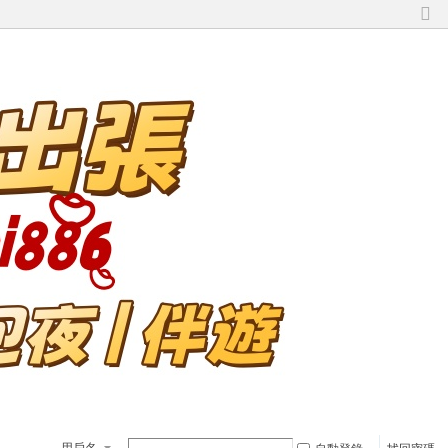
切
換
到
窄
版