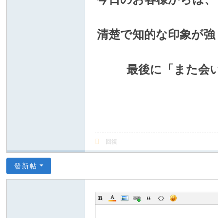
上
門
清楚で知的な印象が強
服
務
【
最後に「また会
東
京
|
大
阪
回復
】
Gl
發新帖
ee
zy
：