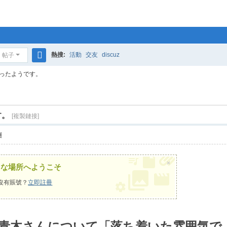
熱搜:
活動
交友
discuz
帖子
搜
ったようです。
索
す。
[複製鏈接]
層
×
うな場所へようこそ
沒有賬號？
立即註冊
青木さんについて「落ち着いた雰囲気で